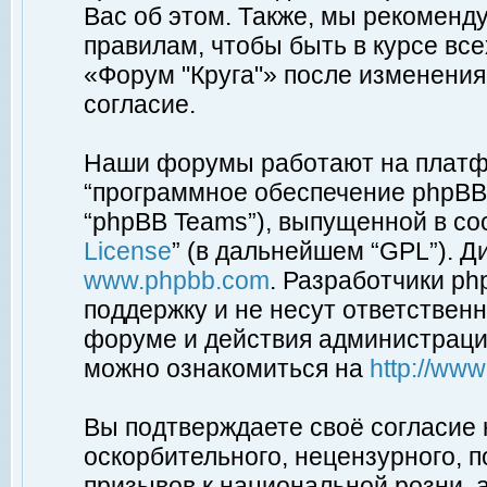
Вас об этом. Также, мы рекоменд
правилам, чтобы быть в курсе вс
«Форум "Круга"» после изменения
согласие.
Наши форумы работают на платфо
“программное обеспечение phpBB”
“phpBB Teams”), выпущенной в соо
License
” (в дальнейшем “GPL”). Д
www.phpbb.com
. Разработчики p
поддержку и не несут ответствен
форуме и действия администраци
можно ознакомиться на
http://ww
Вы подтверждаете своё согласие
оскорбительного, нецензурного, п
призывов к национальной розни, 