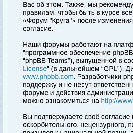
Вас об этом. Также, мы рекоменд
правилам, чтобы быть в курсе вс
«Форум "Круга"» после изменения
согласие.
Наши форумы работают на платфо
“программное обеспечение phpBB”
“phpBB Teams”), выпущенной в соо
License
” (в дальнейшем “GPL”). Д
www.phpbb.com
. Разработчики p
поддержку и не несут ответствен
форуме и действия администраци
можно ознакомиться на
http://ww
Вы подтверждаете своё согласие
оскорбительного, нецензурного, п
призывов к национальной розни, 