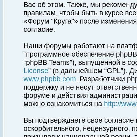
Вас об этом. Также, мы рекоменд
правилам, чтобы быть в курсе вс
«Форум "Круга"» после изменения
согласие.
Наши форумы работают на платфо
“программное обеспечение phpBB”
“phpBB Teams”), выпущенной в соо
License
” (в дальнейшем “GPL”). Д
www.phpbb.com
. Разработчики p
поддержку и не несут ответствен
форуме и действия администраци
можно ознакомиться на
http://ww
Вы подтверждаете своё согласие
оскорбительного, нецензурного, п
призывов к национальной розни, 