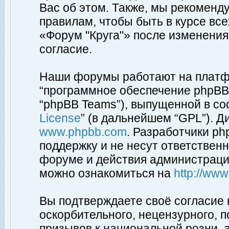
Вас об этом. Также, мы рекоменд
правилам, чтобы быть в курсе вс
«Форум "Круга"» после изменения
согласие.
Наши форумы работают на платфо
“программное обеспечение phpBB”
“phpBB Teams”), выпущенной в соо
License
” (в дальнейшем “GPL”). Д
www.phpbb.com
. Разработчики p
поддержку и не несут ответствен
форуме и действия администраци
можно ознакомиться на
http://ww
Вы подтверждаете своё согласие
оскорбительного, нецензурного, п
призывов к национальной розни, 