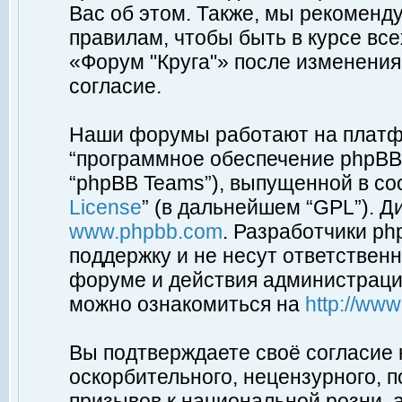
Вас об этом. Также, мы рекоменд
правилам, чтобы быть в курсе вс
«Форум "Круга"» после изменения
согласие.
Наши форумы работают на платфо
“программное обеспечение phpBB”
“phpBB Teams”), выпущенной в соо
License
” (в дальнейшем “GPL”). Д
www.phpbb.com
. Разработчики p
поддержку и не несут ответствен
форуме и действия администраци
можно ознакомиться на
http://ww
Вы подтверждаете своё согласие
оскорбительного, нецензурного, п
призывов к национальной розни, 