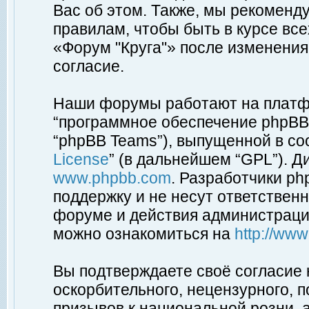
Вас об этом. Также, мы рекоменд
правилам, чтобы быть в курсе вс
«Форум "Круга"» после изменения
согласие.
Наши форумы работают на платфо
“программное обеспечение phpBB”
“phpBB Teams”), выпущенной в соо
License
” (в дальнейшем “GPL”). Д
www.phpbb.com
. Разработчики p
поддержку и не несут ответствен
форуме и действия администраци
можно ознакомиться на
http://ww
Вы подтверждаете своё согласие
оскорбительного, нецензурного, п
призывов к национальной розни, 