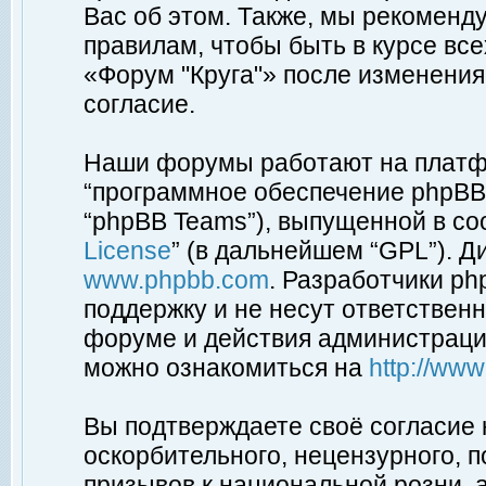
Вас об этом. Также, мы рекоменд
правилам, чтобы быть в курсе вс
«Форум "Круга"» после изменения
согласие.
Наши форумы работают на платфо
“программное обеспечение phpBB”
“phpBB Teams”), выпущенной в соо
License
” (в дальнейшем “GPL”). Д
www.phpbb.com
. Разработчики p
поддержку и не несут ответствен
форуме и действия администраци
можно ознакомиться на
http://ww
Вы подтверждаете своё согласие
оскорбительного, нецензурного, п
призывов к национальной розни, 