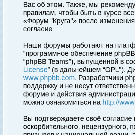
Вас об этом. Также, мы рекоменд
правилам, чтобы быть в курсе вс
«Форум "Круга"» после изменения
согласие.
Наши форумы работают на платфо
“программное обеспечение phpBB”
“phpBB Teams”), выпущенной в соо
License
” (в дальнейшем “GPL”). Д
www.phpbb.com
. Разработчики p
поддержку и не несут ответствен
форуме и действия администраци
можно ознакомиться на
http://ww
Вы подтверждаете своё согласие
оскорбительного, нецензурного, п
призывов к национальной розни, 