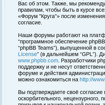
Вас об этом. Также, мы рекоменд
правилам, чтобы быть в курсе вс
«Форум "Круга"» после изменения
согласие.
Наши форумы работают на платфо
“программное обеспечение phpBB”
“phpBB Teams”), выпущенной в соо
License
” (в дальнейшем “GPL”). Д
www.phpbb.com
. Разработчики p
поддержку и не несут ответствен
форуме и действия администраци
можно ознакомиться на
http://ww
Вы подтверждаете своё согласие
оскорбительного, нецензурного, п
призывов к национальной розни, 