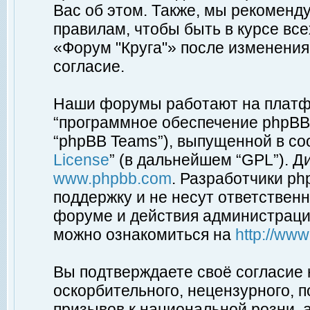
Вас об этом. Также, мы рекоменд
правилам, чтобы быть в курсе вс
«Форум "Круга"» после изменения
согласие.
Наши форумы работают на платфо
“программное обеспечение phpBB”
“phpBB Teams”), выпущенной в соо
License
” (в дальнейшем “GPL”). Д
www.phpbb.com
. Разработчики p
поддержку и не несут ответствен
форуме и действия администраци
можно ознакомиться на
http://ww
Вы подтверждаете своё согласие
оскорбительного, нецензурного, п
призывов к национальной розни, 