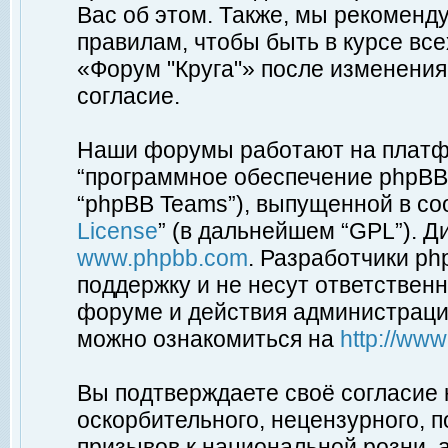
Вас об этом. Также, мы рекоменд
правилам, чтобы быть в курсе вс
«Форум "Круга"» после изменения
согласие.
Наши форумы работают на платфо
“программное обеспечение phpBB”
“phpBB Teams”), выпущенной в соо
License
” (в дальнейшем “GPL”). Д
www.phpbb.com
. Разработчики p
поддержку и не несут ответствен
форуме и действия администраци
можно ознакомиться на
http://ww
Вы подтверждаете своё согласие
оскорбительного, нецензурного, п
призывов к национальной розни, 