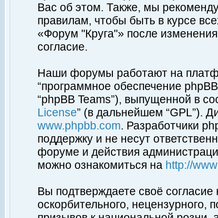
Вас об этом. Также, мы рекоменд
правилам, чтобы быть в курсе вс
«Форум "Круга"» после изменения
согласие.
Наши форумы работают на платфо
“программное обеспечение phpBB”
“phpBB Teams”), выпущенной в соо
License
” (в дальнейшем “GPL”). Д
www.phpbb.com
. Разработчики p
поддержку и не несут ответствен
форуме и действия администраци
можно ознакомиться на
http://ww
Вы подтверждаете своё согласие
оскорбительного, нецензурного, п
призывов к национальной розни, 