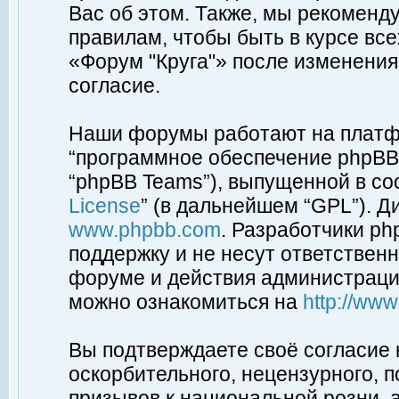
Вас об этом. Также, мы рекоменд
правилам, чтобы быть в курсе вс
«Форум "Круга"» после изменения
согласие.
Наши форумы работают на платфо
“программное обеспечение phpBB”
“phpBB Teams”), выпущенной в соо
License
” (в дальнейшем “GPL”). Д
www.phpbb.com
. Разработчики p
поддержку и не несут ответствен
форуме и действия администраци
можно ознакомиться на
http://ww
Вы подтверждаете своё согласие
оскорбительного, нецензурного, п
призывов к национальной розни, 