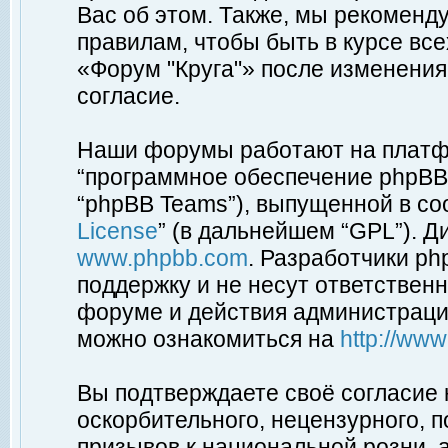
Вас об этом. Также, мы рекоменд
правилам, чтобы быть в курсе вс
«Форум "Круга"» после изменения
согласие.
Наши форумы работают на платфо
“программное обеспечение phpBB”
“phpBB Teams”), выпущенной в соо
License
” (в дальнейшем “GPL”). Д
www.phpbb.com
. Разработчики p
поддержку и не несут ответствен
форуме и действия администраци
можно ознакомиться на
http://ww
Вы подтверждаете своё согласие
оскорбительного, нецензурного, п
призывов к национальной розни, 