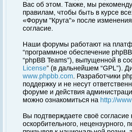
Вас об этом. Также, мы рекоменд
правилам, чтобы быть в курсе вс
«Форум "Круга"» после изменения
согласие.
Наши форумы работают на платфо
“программное обеспечение phpBB”
“phpBB Teams”), выпущенной в соо
License
” (в дальнейшем “GPL”). Д
www.phpbb.com
. Разработчики p
поддержку и не несут ответствен
форуме и действия администраци
можно ознакомиться на
http://ww
Вы подтверждаете своё согласие
оскорбительного, нецензурного, п
призывов к национальной розни, 