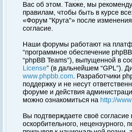
Вас об этом. Также, мы рекоменд
правилам, чтобы быть в курсе вс
«Форум "Круга"» после изменения
согласие.
Наши форумы работают на платфо
“программное обеспечение phpBB”
“phpBB Teams”), выпущенной в соо
License
” (в дальнейшем “GPL”). Д
www.phpbb.com
. Разработчики p
поддержку и не несут ответствен
форуме и действия администраци
можно ознакомиться на
http://ww
Вы подтверждаете своё согласие
оскорбительного, нецензурного, п
призывов к национальной розни, 