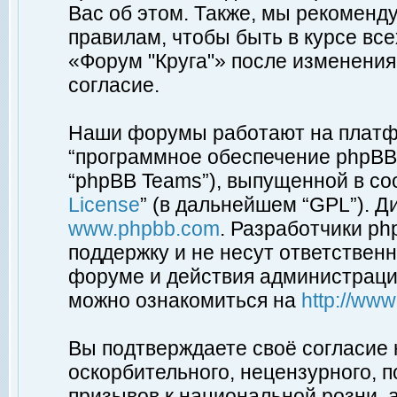
Вас об этом. Также, мы рекоменд
правилам, чтобы быть в курсе вс
«Форум "Круга"» после изменения
согласие.
Наши форумы работают на платфо
“программное обеспечение phpBB”
“phpBB Teams”), выпущенной в соо
License
” (в дальнейшем “GPL”). Д
www.phpbb.com
. Разработчики p
поддержку и не несут ответствен
форуме и действия администраци
можно ознакомиться на
http://ww
Вы подтверждаете своё согласие
оскорбительного, нецензурного, п
призывов к национальной розни, 