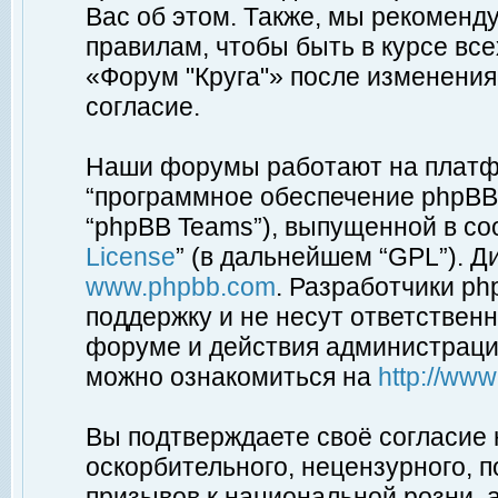
Вас об этом. Также, мы рекоменд
правилам, чтобы быть в курсе вс
«Форум "Круга"» после изменения
согласие.
Наши форумы работают на платфо
“программное обеспечение phpBB”
“phpBB Teams”), выпущенной в соо
License
” (в дальнейшем “GPL”). Д
www.phpbb.com
. Разработчики p
поддержку и не несут ответствен
форуме и действия администраци
можно ознакомиться на
http://ww
Вы подтверждаете своё согласие
оскорбительного, нецензурного, п
призывов к национальной розни, 