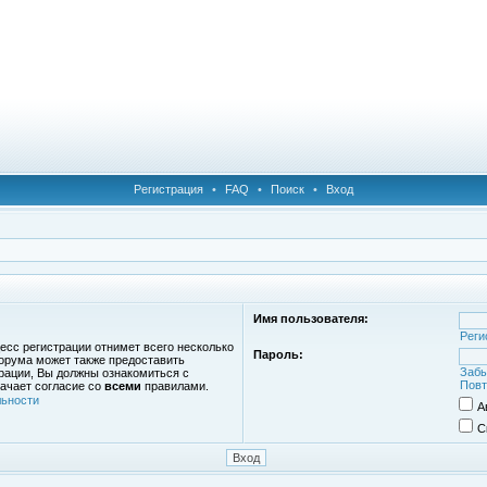
Регистрация
•
FAQ
•
Поиск
•
Вход
Имя пользователя:
Реги
есс регистрации отнимет всего несколько
Пароль:
орума может также предоставить
Забы
рации, Вы должны ознакомиться с
Повт
ачает согласие со
всеми
правилами.
ьности
А
С