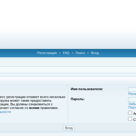
Регистрация
•
FAQ
•
Поиск
•
Вход
Имя пользователя:
Реги
есс регистрации отнимет всего несколько
Пароль:
орума может также предоставить
Забы
рации, Вы должны ознакомиться с
Повт
ачает согласие со
всеми
правилами.
ьности
А
С