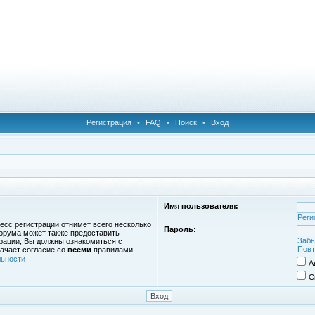
Регистрация
•
FAQ
•
Поиск
•
Вход
Имя пользователя:
Реги
есс регистрации отнимет всего несколько
Пароль:
орума может также предоставить
Забы
рации, Вы должны ознакомиться с
Повт
ачает согласие со
всеми
правилами.
ьности
А
С