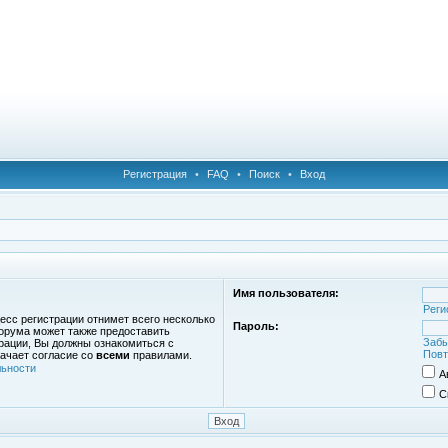
Регистрация
•
FAQ
•
Поиск
•
Вход
Имя пользователя:
Реги
есс регистрации отнимет всего несколько
Пароль:
орума может также предоставить
Забы
рации, Вы должны ознакомиться с
Повт
ачает согласие со
всеми
правилами.
ьности
А
С