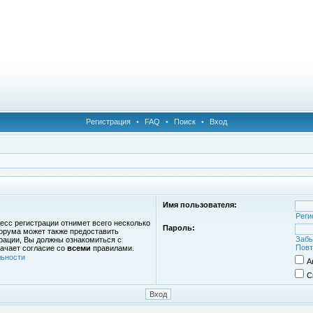
Регистрация
•
FAQ
•
Поиск
•
Вход
Имя пользователя:
Реги
есс регистрации отнимет всего несколько
Пароль:
орума может также предоставить
Забы
рации, Вы должны ознакомиться с
Повт
ачает согласие со
всеми
правилами.
ьности
А
С