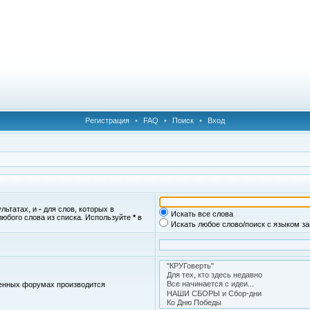
Регистрация
•
FAQ
•
Поиск
•
Вход
ультатах, и
-
для слов, которых в
Искать все слова
любого слова из списка. Используйте
*
в
Искать любое слово/поиск с языком з
женных форумах производится