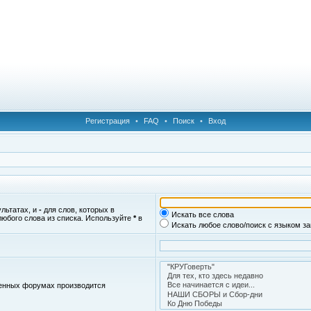
Регистрация
•
FAQ
•
Поиск
•
Вход
ультатах, и
-
для слов, которых в
Искать все слова
любого слова из списка. Используйте
*
в
Искать любое слово/поиск с языком з
женных форумах производится