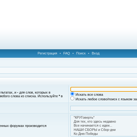
Регистрация
•
FAQ
•
Поиск
•
Вход
ультатах, и
-
для слов, которых в
Искать все слова
любого слова из списка. Используйте
*
в
Искать любое слово/поиск с языком з
женных форумах производится