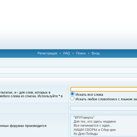
Регистрация
•
FAQ
•
Поиск
•
Вход
ультатах, и
-
для слов, которых в
Искать все слова
любого слова из списка. Используйте
*
в
Искать любое слово/поиск с языком з
женных форумах производится