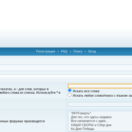
Регистрация
•
FAQ
•
Поиск
•
Вход
ультатах, и
-
для слов, которых в
Искать все слова
любого слова из списка. Используйте
*
в
Искать любое слово/поиск с языком з
женных форумах производится