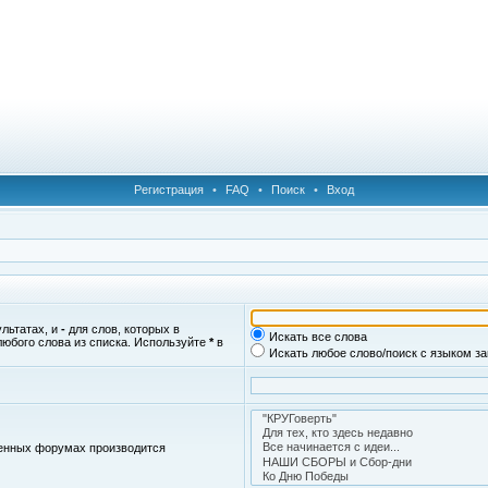
Регистрация
•
FAQ
•
Поиск
•
Вход
ультатах, и
-
для слов, которых в
Искать все слова
любого слова из списка. Используйте
*
в
Искать любое слово/поиск с языком з
женных форумах производится