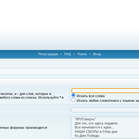
Регистрация
•
FAQ
•
Поиск
•
Вход
ультатах, и
-
для слов, которых в
Искать все слова
любого слова из списка. Используйте
*
в
Искать любое слово/поиск с языком з
женных форумах производится