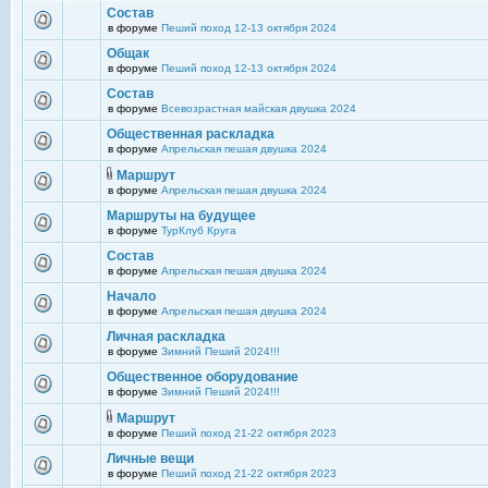
Состав
в форуме
Пеший поход 12-13 октября 2024
Общак
в форуме
Пеший поход 12-13 октября 2024
Состав
в форуме
Всевозрастная майская двушка 2024
Общественная раскладка
в форуме
Апрельская пешая двушка 2024
Маршрут
в форуме
Апрельская пешая двушка 2024
Маршруты на будущее
в форуме
ТурКлуб Круга
Состав
в форуме
Апрельская пешая двушка 2024
Начало
в форуме
Апрельская пешая двушка 2024
Личная раскладка
в форуме
Зимний Пеший 2024!!!
Общественное оборудование
в форуме
Зимний Пеший 2024!!!
Маршрут
в форуме
Пеший поход 21-22 октября 2023
Личные вещи
в форуме
Пеший поход 21-22 октября 2023