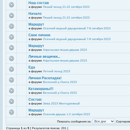
Наш состав
в форуме
Пеший поход 21-22 октября 2023
Начало
в форуме
Пеший поход 21-22 октября 2023
Маршрут
в форуме
Осенний водный двухдневный 7-8 октября 2023
Свое личное
в форуме
Осенний водный двухдневный 7-8 октября 2023
Маршрут
в форуме
Апрельская пешая двушка 2023
Личные вещички...
в форуме
Апрельская пешая двушка 2023
Еда
в форуме
Летний поход 2023
Личная Раскладка!
в форуме
Весенний р.Онега 2023
Катамараны!!!
в форуме
Весенний р.Онега 2023
Состав:
в форуме
Зима 2023 Многодневный
Маршрут
в форуме
Осенняя двушка 1-2 октября 2022
Показать сообщения за:
Сортирова
Страница
1
из
5
[ Результатов поиска: 201 ]