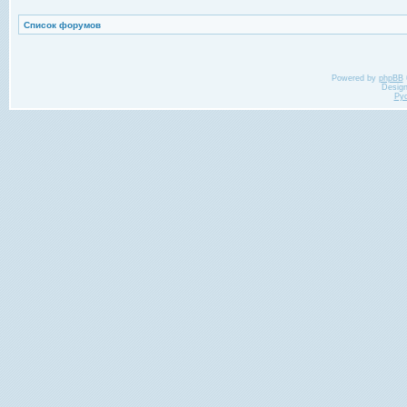
Список форумов
Powered by
phpBB
Desig
Ру