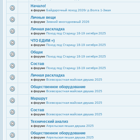
Начало!
в форуме
Байдарочный поход 2026г р.Волга 1-3мая
Личные вещи
в форуме
Зимний многодневный 2026
Личная раскладка
в форуме
Поход под Старицу 18-19 октября 2025
ЧТО ЕДИМ =)
в форуме
Поход под Старицу 18-19 октября 2025
Общак
в форуме
Поход под Старицу 18-19 октября 2025
Состав
в форуме
Поход под Старицу 18-19 октября 2025
Личная раскладка
в форуме
Всевозрастная майская двушка 2025
Общественное оборудование
в форуме
Всевозрастная майская двушка 2025
Маршрут
в форуме
Всевозрастная майская двушка 2025
Состав
в форуме
Всевозрастная майская двушка 2025
Технический анализ
в форуме
Апрельская пешая двушка 2025
Общественное оборудование
в форуме
Апрельская пешая двушка 2025