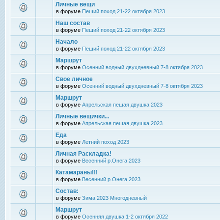
Личные вещи
в форуме
Пеший поход 21-22 октября 2023
Наш состав
в форуме
Пеший поход 21-22 октября 2023
Начало
в форуме
Пеший поход 21-22 октября 2023
Маршрут
в форуме
Осенний водный двухдневный 7-8 октября 2023
Свое личное
в форуме
Осенний водный двухдневный 7-8 октября 2023
Маршрут
в форуме
Апрельская пешая двушка 2023
Личные вещички...
в форуме
Апрельская пешая двушка 2023
Еда
в форуме
Летний поход 2023
Личная Раскладка!
в форуме
Весенний р.Онега 2023
Катамараны!!!
в форуме
Весенний р.Онега 2023
Состав:
в форуме
Зима 2023 Многодневный
Маршрут
в форуме
Осенняя двушка 1-2 октября 2022