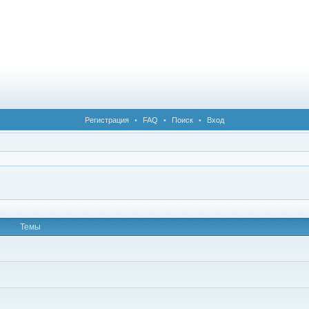
Регистрация
•
FAQ
•
Поиск
•
Вход
Темы