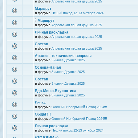
в форуме
Апрельская пешая двушка 2025
Маршрут
в форуме
Пеший поход 12-13 октября 2024
Маршрут
в форуме
Апрельская пешая двушка 2025
Личная раскладка
в форуме
Апрельская пешая двушка 2025
Состав
в форуме
Апрельская пешая двушка 2025
Анализ - технические вопросы
в форуме
Зимняя Двушка 2025
Основа-Начал
в форуме
Зимняя Двушка 2025
Состав
в форуме
Зимняя Двушка 2025
Еда-Меню-Вкуснятина
в форуме
Зимняя Двушка 2025
Личка
в форуме
Осенний Ноябрьский Поход 2024!!!
ОбщаГ!!!
в форуме
Осенний Ноябрьский Поход 2024!!!
Личная раскладка
в форуме
Пеший поход 12-13 октября 2024
ЧТО ЕДИМ =)