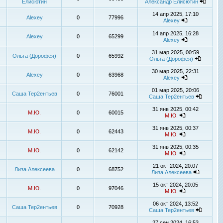
Елисютин
Александр Елисютин
14 апр 2025, 17:10
Alexey
0
77996
Alexey
14 апр 2025, 16:28
Alexey
0
65299
Alexey
31 мар 2025, 00:59
Ольга (Дорофея)
0
65992
Ольга (Дорофея)
30 мар 2025, 22:31
Alexey
0
63968
Alexey
01 мар 2025, 20:06
Саша Тер2ентьев
0
76001
Саша Тер2ентьев
31 янв 2025, 00:42
М.Ю.
0
60015
М.Ю.
31 янв 2025, 00:37
М.Ю.
0
62443
М.Ю.
31 янв 2025, 00:35
М.Ю.
0
62142
М.Ю.
21 окт 2024, 20:07
Лиза Алексеева
0
68752
Лиза Алексеева
15 окт 2024, 20:05
М.Ю.
0
97046
М.Ю.
06 окт 2024, 13:52
Саша Тер2ентьев
0
70928
Саша Тер2ентьев
27 сен 2024, 16:53