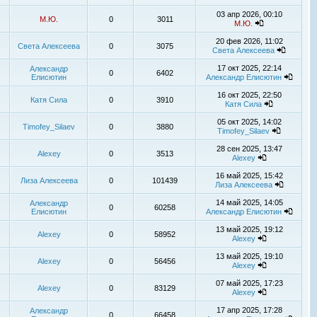
03 апр 2026, 00:10
М.Ю.
0
3011
М.Ю.
20 фев 2026, 11:02
Света Алексеева
0
3075
Света Алексеева
17 окт 2025, 22:14
Александр
0
6402
Елисютин
Александр Елисютин
16 окт 2025, 22:50
Катя Сила
0
3910
Катя Сила
05 окт 2025, 14:02
Timofey_Silaev
0
3880
Timofey_Silaev
28 сен 2025, 13:47
Alexey
0
3513
Alexey
16 май 2025, 15:42
Лиза Алексеева
0
101439
Лиза Алексеева
14 май 2025, 14:05
Александр
0
60258
Елисютин
Александр Елисютин
13 май 2025, 19:12
Alexey
0
58952
Alexey
13 май 2025, 19:10
Alexey
0
56456
Alexey
07 май 2025, 17:23
Alexey
0
83129
Alexey
17 апр 2025, 17:28
Александр
0
66458