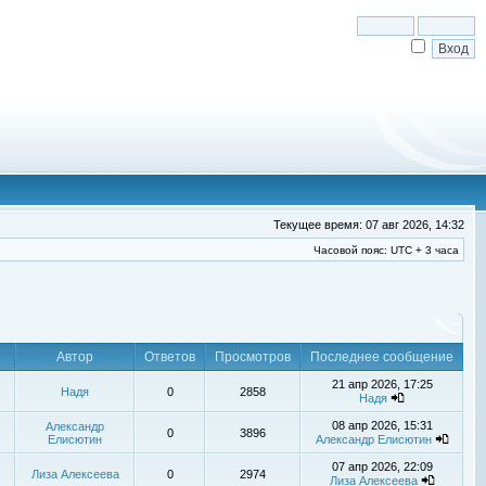
Текущее время: 07 авг 2026, 14:32
Часовой пояс: UTC + 3 часа
Автор
Ответов
Просмотров
Последнее сообщение
21 апр 2026, 17:25
Надя
0
2858
Надя
08 апр 2026, 15:31
Александр
0
3896
Елисютин
Александр Елисютин
07 апр 2026, 22:09
Лиза Алексеева
0
2974
Лиза Алексеева