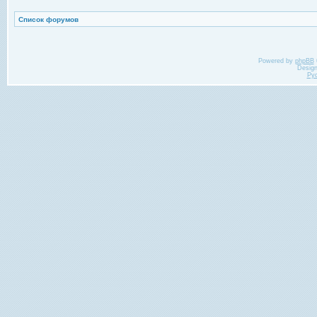
Список форумов
Powered by
phpBB
Desig
Ру