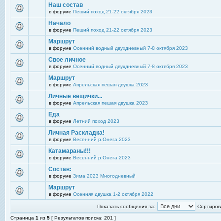
Наш состав
в форуме
Пеший поход 21-22 октября 2023
Начало
в форуме
Пеший поход 21-22 октября 2023
Маршрут
в форуме
Осенний водный двухдневный 7-8 октября 2023
Свое личное
в форуме
Осенний водный двухдневный 7-8 октября 2023
Маршрут
в форуме
Апрельская пешая двушка 2023
Личные вещички...
в форуме
Апрельская пешая двушка 2023
Еда
в форуме
Летний поход 2023
Личная Раскладка!
в форуме
Весенний р.Онега 2023
Катамараны!!!
в форуме
Весенний р.Онега 2023
Состав:
в форуме
Зима 2023 Многодневный
Маршрут
в форуме
Осенняя двушка 1-2 октября 2022
Показать сообщения за:
Сортирова
Страница
1
из
5
[ Результатов поиска: 201 ]