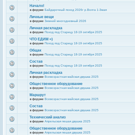
Начало!
в форуме
Байдарочный поход 2026г р.Волга 1-3мая
Личные вещи
в форуме
Зимний многодневный 2026
Личная раскладка
в форуме
Поход под Старицу 18-19 октября 2025
ЧТО ЕДИМ =)
в форуме
Поход под Старицу 18-19 октября 2025
Общак
в форуме
Поход под Старицу 18-19 октября 2025
Состав
в форуме
Поход под Старицу 18-19 октября 2025
Личная раскладка
в форуме
Всевозрастная майская двушка 2025
Общественное оборудование
в форуме
Всевозрастная майская двушка 2025
Маршрут
в форуме
Всевозрастная майская двушка 2025
Состав
в форуме
Всевозрастная майская двушка 2025
Технический анализ
в форуме
Апрельская пешая двушка 2025
Общественное оборудование
в форуме
Апрельская пешая двушка 2025