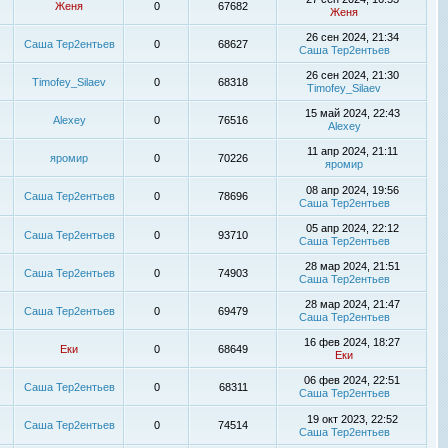
Женя
0
67682
Женя
26 сен 2024, 21:34
Саша Тер2ентьев
0
68627
Саша Тер2ентьев
26 сен 2024, 21:30
Timofey_Silaev
0
68318
Timofey_Silaev
15 май 2024, 22:43
Alexey
0
76516
Alexey
11 апр 2024, 21:11
яромир
0
70226
яромир
08 апр 2024, 19:56
Саша Тер2ентьев
0
78696
Саша Тер2ентьев
05 апр 2024, 22:12
Саша Тер2ентьев
0
93710
Саша Тер2ентьев
28 мар 2024, 21:51
Саша Тер2ентьев
0
74903
Саша Тер2ентьев
28 мар 2024, 21:47
Саша Тер2ентьев
0
69479
Саша Тер2ентьев
16 фев 2024, 18:27
Еки
0
68649
Еки
06 фев 2024, 22:51
Саша Тер2ентьев
0
68311
Саша Тер2ентьев
19 окт 2023, 22:52
Саша Тер2ентьев
0
74514
Саша Тер2ентьев