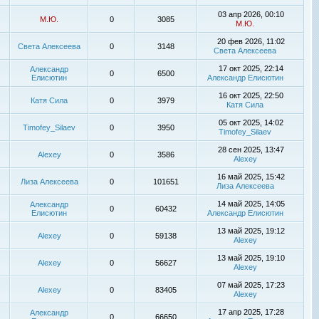
03 апр 2026, 00:10
М.Ю.
0
3085
М.Ю.
20 фев 2026, 11:02
Света Алексеева
0
3148
Света Алексеева
17 окт 2025, 22:14
Александр
0
6500
Елисютин
Александр Елисютин
16 окт 2025, 22:50
Катя Сила
0
3979
Катя Сила
05 окт 2025, 14:02
Timofey_Silaev
0
3950
Timofey_Silaev
28 сен 2025, 13:47
Alexey
0
3586
Alexey
16 май 2025, 15:42
Лиза Алексеева
0
101651
Лиза Алексеева
14 май 2025, 14:05
Александр
0
60432
Елисютин
Александр Елисютин
13 май 2025, 19:12
Alexey
0
59138
Alexey
13 май 2025, 19:10
Alexey
0
56627
Alexey
07 май 2025, 17:23
Alexey
0
83405
Alexey
17 апр 2025, 17:28
Александр
0
66650