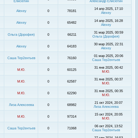
Елисютин
Александр Елисютин
14 апр 2025, 17:10
Alexey
0
78181
Alexey
14 апр 2025, 16:28
Alexey
0
65482
Alexey
31 мар 2025, 00:59
Ольга (Дорофея)
0
66211
Ольга (Дорофея)
30 мар 2025, 22:31
Alexey
0
64183
Alexey
01 мар 2025, 20:06
Саша Тер2ентьев
0
76160
Саша Тер2ентьев
31 янв 2025, 00:42
М.Ю.
0
60125
М.Ю.
31 янв 2025, 00:37
М.Ю.
0
62587
М.Ю.
31 янв 2025, 00:35
М.Ю.
0
62290
М.Ю.
21 окт 2024, 20:07
Лиза Алексеева
0
68982
Лиза Алексеева
15 окт 2024, 20:05
М.Ю.
0
97314
М.Ю.
06 окт 2024, 13:52
Саша Тер2ентьев
0
71068
Саша Тер2ентьев
27 сен 2024, 16:53