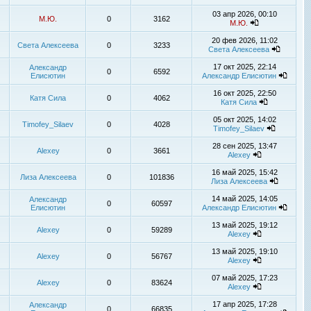
03 апр 2026, 00:10
М.Ю.
0
3162
М.Ю.
20 фев 2026, 11:02
Света Алексеева
0
3233
Света Алексеева
17 окт 2025, 22:14
Александр
0
6592
Елисютин
Александр Елисютин
16 окт 2025, 22:50
Катя Сила
0
4062
Катя Сила
05 окт 2025, 14:02
Timofey_Silaev
0
4028
Timofey_Silaev
28 сен 2025, 13:47
Alexey
0
3661
Alexey
16 май 2025, 15:42
Лиза Алексеева
0
101836
Лиза Алексеева
14 май 2025, 14:05
Александр
0
60597
Елисютин
Александр Елисютин
13 май 2025, 19:12
Alexey
0
59289
Alexey
13 май 2025, 19:10
Alexey
0
56767
Alexey
07 май 2025, 17:23
Alexey
0
83624
Alexey
17 апр 2025, 17:28
Александр
0
66835