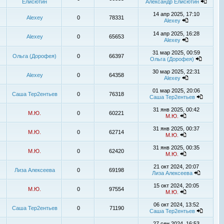
Елисютин
Александр Елисютин
14 апр 2025, 17:10
Alexey
0
78331
Alexey
14 апр 2025, 16:28
Alexey
0
65653
Alexey
31 мар 2025, 00:59
Ольга (Дорофея)
0
66397
Ольга (Дорофея)
30 мар 2025, 22:31
Alexey
0
64358
Alexey
01 мар 2025, 20:06
Саша Тер2ентьев
0
76318
Саша Тер2ентьев
31 янв 2025, 00:42
М.Ю.
0
60221
М.Ю.
31 янв 2025, 00:37
М.Ю.
0
62714
М.Ю.
31 янв 2025, 00:35
М.Ю.
0
62420
М.Ю.
21 окт 2024, 20:07
Лиза Алексеева
0
69198
Лиза Алексеева
15 окт 2024, 20:05
М.Ю.
0
97554
М.Ю.
06 окт 2024, 13:52
Саша Тер2ентьев
0
71190
Саша Тер2ентьев
27 сен 2024, 16:53