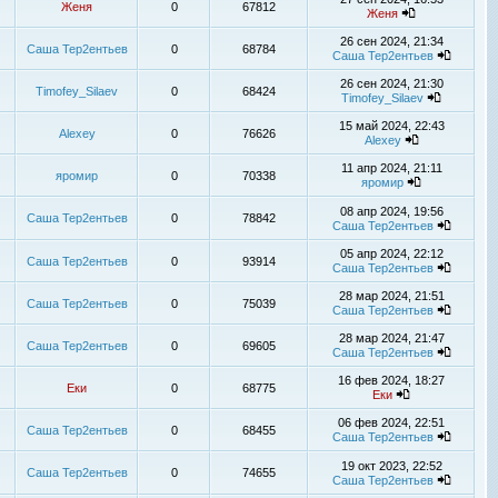
Женя
0
67812
Женя
26 сен 2024, 21:34
Саша Тер2ентьев
0
68784
Саша Тер2ентьев
26 сен 2024, 21:30
Timofey_Silaev
0
68424
Timofey_Silaev
15 май 2024, 22:43
Alexey
0
76626
Alexey
11 апр 2024, 21:11
яромир
0
70338
яромир
08 апр 2024, 19:56
Саша Тер2ентьев
0
78842
Саша Тер2ентьев
05 апр 2024, 22:12
Саша Тер2ентьев
0
93914
Саша Тер2ентьев
28 мар 2024, 21:51
Саша Тер2ентьев
0
75039
Саша Тер2ентьев
28 мар 2024, 21:47
Саша Тер2ентьев
0
69605
Саша Тер2ентьев
16 фев 2024, 18:27
Еки
0
68775
Еки
06 фев 2024, 22:51
Саша Тер2ентьев
0
68455
Саша Тер2ентьев
19 окт 2023, 22:52
Саша Тер2ентьев
0
74655
Саша Тер2ентьев