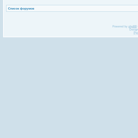
Список форумов
Powered by
phpBB
Desig
Ру