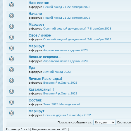
Наш состав
в форуме
Пеший поход 21-22 октября 2023
Начало
в форуме
Пеший поход 21-22 октября 2023
Маршрут
в форуме
Осенний водный двухдневный 7-8 октября 2023
Свое личное
в форуме
Осенний водный двухдневный 7-8 октября 2023
Маршрут
в форуме
Апрельская пешая двушка 2023
Личные вещички...
в форуме
Апрельская пешая двушка 2023
Еда
в форуме
Летний поход 2023
Личная Раскладка!
в форуме
Весенний р.Онега 2023
Катамараны!!!
в форуме
Весенний р.Онега 2023
Состав:
в форуме
Зима 2023 Многодневный
Маршрут
в форуме
Осенняя двушка 1-2 октября 2022
Показать сообщения за:
Сортирова
Страница
1
из
5
[ Результатов поиска: 201 ]