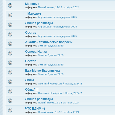
Маршрут
в форуме
Пеший поход 12-13 октября 2024
Маршрут
в форуме
Апрельская пешая двушка 2025
Личная раскладка
в форуме
Апрельская пешая двушка 2025
Состав
в форуме
Апрельская пешая двушка 2025
Анализ - технические вопросы
в форуме
Зимняя Двушка 2025
Основа-Начал
в форуме
Зимняя Двушка 2025
Состав
в форуме
Зимняя Двушка 2025
Еда-Меню-Вкуснятина
в форуме
Зимняя Двушка 2025
Личка
в форуме
Осенний Ноябрьский Поход 2024!!!
ОбщаГ!!!
в форуме
Осенний Ноябрьский Поход 2024!!!
Личная раскладка
в форуме
Пеший поход 12-13 октября 2024
ЧТО ЕДИМ =)
в форуме
Пеший поход 12-13 октября 2024