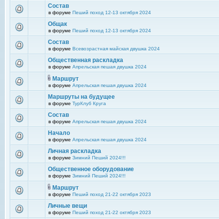
Состав
в форуме
Пеший поход 12-13 октября 2024
Общак
в форуме
Пеший поход 12-13 октября 2024
Состав
в форуме
Всевозрастная майская двушка 2024
Общественная раскладка
в форуме
Апрельская пешая двушка 2024
Маршрут
в форуме
Апрельская пешая двушка 2024
Маршруты на будущее
в форуме
ТурКлуб Круга
Состав
в форуме
Апрельская пешая двушка 2024
Начало
в форуме
Апрельская пешая двушка 2024
Личная раскладка
в форуме
Зимний Пеший 2024!!!
Общественное оборудование
в форуме
Зимний Пеший 2024!!!
Маршрут
в форуме
Пеший поход 21-22 октября 2023
Личные вещи
в форуме
Пеший поход 21-22 октября 2023