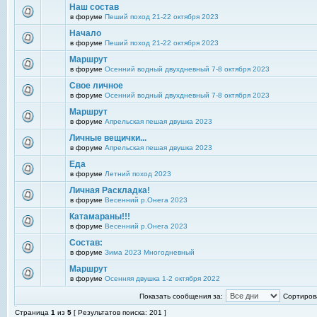
Наш состав
в форуме
Пеший поход 21-22 октября 2023
Начало
в форуме
Пеший поход 21-22 октября 2023
Маршрут
в форуме
Осенний водный двухдневный 7-8 октября 2023
Свое личное
в форуме
Осенний водный двухдневный 7-8 октября 2023
Маршрут
в форуме
Апрельская пешая двушка 2023
Личные вещички...
в форуме
Апрельская пешая двушка 2023
Еда
в форуме
Летний поход 2023
Личная Раскладка!
в форуме
Весенний р.Онега 2023
Катамараны!!!
в форуме
Весенний р.Онега 2023
Состав:
в форуме
Зима 2023 Многодневный
Маршрут
в форуме
Осенняя двушка 1-2 октября 2022
Показать сообщения за:
Сортирова
Страница
1
из
5
[ Результатов поиска: 201 ]