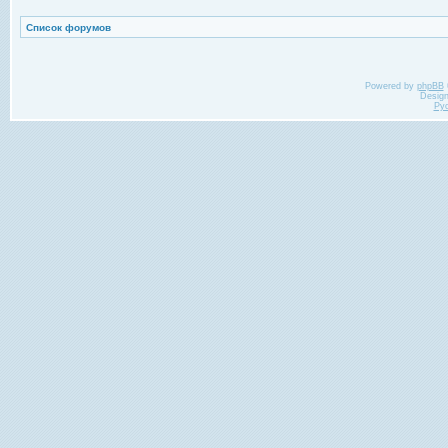
Список форумов
Powered by
phpBB
Desig
Ру