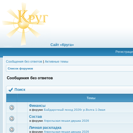
Сайт «Круга»
Регистраци
Сообщения без ответов
|
Активные темы
Список форумов
Сообщения без ответов
Поиск
Темы
Финансы
в форуме
Байдарочный поход 2026г р.Волга 1-3мая
Состав
в форуме
Апрельская пешая двушка 2026
Личная раскладка
в форуме
Апрельская пешая двушка 2026