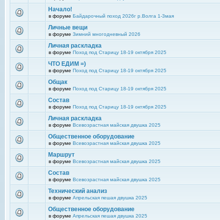
Начало!
в форуме
Байдарочный поход 2026г р.Волга 1-3мая
Личные вещи
в форуме
Зимний многодневный 2026
Личная раскладка
в форуме
Поход под Старицу 18-19 октября 2025
ЧТО ЕДИМ =)
в форуме
Поход под Старицу 18-19 октября 2025
Общак
в форуме
Поход под Старицу 18-19 октября 2025
Состав
в форуме
Поход под Старицу 18-19 октября 2025
Личная раскладка
в форуме
Всевозрастная майская двушка 2025
Общественное оборудование
в форуме
Всевозрастная майская двушка 2025
Маршрут
в форуме
Всевозрастная майская двушка 2025
Состав
в форуме
Всевозрастная майская двушка 2025
Технический анализ
в форуме
Апрельская пешая двушка 2025
Общественное оборудование
в форуме
Апрельская пешая двушка 2025