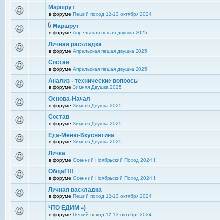
Маршрут
в форуме
Пеший поход 12-13 октября 2024
Маршрут
в форуме
Апрельская пешая двушка 2025
Личная раскладка
в форуме
Апрельская пешая двушка 2025
Состав
в форуме
Апрельская пешая двушка 2025
Анализ - технические вопросы
в форуме
Зимняя Двушка 2025
Основа-Начал
в форуме
Зимняя Двушка 2025
Состав
в форуме
Зимняя Двушка 2025
Еда-Меню-Вкуснятина
в форуме
Зимняя Двушка 2025
Личка
в форуме
Осенний Ноябрьский Поход 2024!!!
ОбщаГ!!!
в форуме
Осенний Ноябрьский Поход 2024!!!
Личная раскладка
в форуме
Пеший поход 12-13 октября 2024
ЧТО ЕДИМ =)
в форуме
Пеший поход 12-13 октября 2024