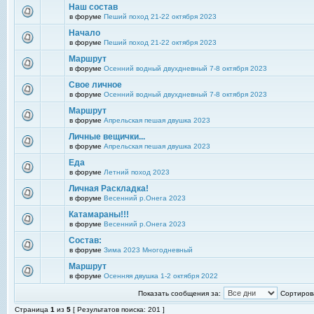
Наш состав
в форуме
Пеший поход 21-22 октября 2023
Начало
в форуме
Пеший поход 21-22 октября 2023
Маршрут
в форуме
Осенний водный двухдневный 7-8 октября 2023
Свое личное
в форуме
Осенний водный двухдневный 7-8 октября 2023
Маршрут
в форуме
Апрельская пешая двушка 2023
Личные вещички...
в форуме
Апрельская пешая двушка 2023
Еда
в форуме
Летний поход 2023
Личная Раскладка!
в форуме
Весенний р.Онега 2023
Катамараны!!!
в форуме
Весенний р.Онега 2023
Состав:
в форуме
Зима 2023 Многодневный
Маршрут
в форуме
Осенняя двушка 1-2 октября 2022
Показать сообщения за:
Сортирова
Страница
1
из
5
[ Результатов поиска: 201 ]