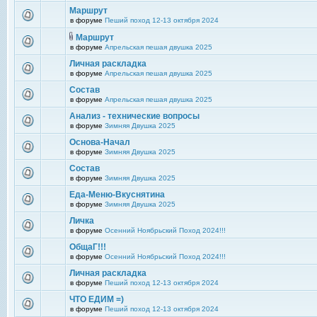
Маршрут
в форуме
Пеший поход 12-13 октября 2024
Маршрут
в форуме
Апрельская пешая двушка 2025
Личная раскладка
в форуме
Апрельская пешая двушка 2025
Состав
в форуме
Апрельская пешая двушка 2025
Анализ - технические вопросы
в форуме
Зимняя Двушка 2025
Основа-Начал
в форуме
Зимняя Двушка 2025
Состав
в форуме
Зимняя Двушка 2025
Еда-Меню-Вкуснятина
в форуме
Зимняя Двушка 2025
Личка
в форуме
Осенний Ноябрьский Поход 2024!!!
ОбщаГ!!!
в форуме
Осенний Ноябрьский Поход 2024!!!
Личная раскладка
в форуме
Пеший поход 12-13 октября 2024
ЧТО ЕДИМ =)
в форуме
Пеший поход 12-13 октября 2024