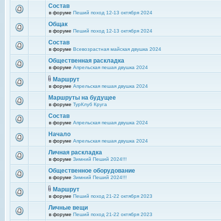
Состав
в форуме
Пеший поход 12-13 октября 2024
Общак
в форуме
Пеший поход 12-13 октября 2024
Состав
в форуме
Всевозрастная майская двушка 2024
Общественная раскладка
в форуме
Апрельская пешая двушка 2024
Маршрут
в форуме
Апрельская пешая двушка 2024
Маршруты на будущее
в форуме
ТурКлуб Круга
Состав
в форуме
Апрельская пешая двушка 2024
Начало
в форуме
Апрельская пешая двушка 2024
Личная раскладка
в форуме
Зимний Пеший 2024!!!
Общественное оборудование
в форуме
Зимний Пеший 2024!!!
Маршрут
в форуме
Пеший поход 21-22 октября 2023
Личные вещи
в форуме
Пеший поход 21-22 октября 2023