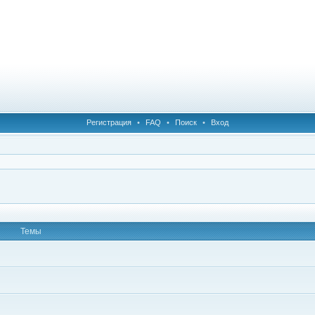
Регистрация
•
FAQ
•
Поиск
•
Вход
Темы