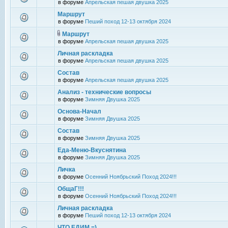
в форуме
Апрельская пешая двушка 2025
Маршрут
в форуме
Пеший поход 12-13 октября 2024
Маршрут
в форуме
Апрельская пешая двушка 2025
Личная раскладка
в форуме
Апрельская пешая двушка 2025
Состав
в форуме
Апрельская пешая двушка 2025
Анализ - технические вопросы
в форуме
Зимняя Двушка 2025
Основа-Начал
в форуме
Зимняя Двушка 2025
Состав
в форуме
Зимняя Двушка 2025
Еда-Меню-Вкуснятина
в форуме
Зимняя Двушка 2025
Личка
в форуме
Осенний Ноябрьский Поход 2024!!!
ОбщаГ!!!
в форуме
Осенний Ноябрьский Поход 2024!!!
Личная раскладка
в форуме
Пеший поход 12-13 октября 2024
ЧТО ЕДИМ =)