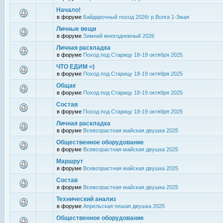
Начало!
в форуме
Байдарочный поход 2026г р.Волга 1-3мая
Личные вещи
в форуме
Зимний многодневный 2026
Личная раскладка
в форуме
Поход под Старицу 18-19 октября 2025
ЧТО ЕДИМ =)
в форуме
Поход под Старицу 18-19 октября 2025
Общак
в форуме
Поход под Старицу 18-19 октября 2025
Состав
в форуме
Поход под Старицу 18-19 октября 2025
Личная раскладка
в форуме
Всевозрастная майская двушка 2025
Общественное оборудование
в форуме
Всевозрастная майская двушка 2025
Маршрут
в форуме
Всевозрастная майская двушка 2025
Состав
в форуме
Всевозрастная майская двушка 2025
Технический анализ
в форуме
Апрельская пешая двушка 2025
Общественное оборудование