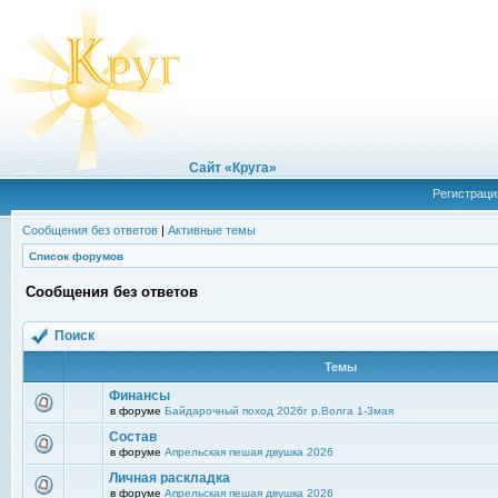
Сайт «Круга»
Регистраци
Сообщения без ответов
|
Активные темы
Список форумов
Сообщения без ответов
Поиск
Темы
Финансы
в форуме
Байдарочный поход 2026г р.Волга 1-3мая
Состав
в форуме
Апрельская пешая двушка 2026
Личная раскладка
в форуме
Апрельская пешая двушка 2026