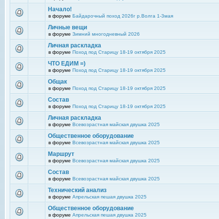
Начало!
в форуме
Байдарочный поход 2026г р.Волга 1-3мая
Личные вещи
в форуме
Зимний многодневный 2026
Личная раскладка
в форуме
Поход под Старицу 18-19 октября 2025
ЧТО ЕДИМ =)
в форуме
Поход под Старицу 18-19 октября 2025
Общак
в форуме
Поход под Старицу 18-19 октября 2025
Состав
в форуме
Поход под Старицу 18-19 октября 2025
Личная раскладка
в форуме
Всевозрастная майская двушка 2025
Общественное оборудование
в форуме
Всевозрастная майская двушка 2025
Маршрут
в форуме
Всевозрастная майская двушка 2025
Состав
в форуме
Всевозрастная майская двушка 2025
Технический анализ
в форуме
Апрельская пешая двушка 2025
Общественное оборудование
в форуме
Апрельская пешая двушка 2025