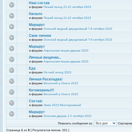
Наш состав
в форуме
Пеший поход 21-22 октября 2023
Начало
в форуме
Пеший поход 21-22 октября 2023
Маршрут
в форуме
Осенний водный двухдневный 7-8 октября 2023
Свое личное
в форуме
Осенний водный двухдневный 7-8 октября 2023
Маршрут
в форуме
Апрельская пешая двушка 2023
Личные вещички...
в форуме
Апрельская пешая двушка 2023
Еда
в форуме
Летний поход 2023
Личная Раскладка!
в форуме
Весенний р.Онега 2023
Катамараны!!!
в форуме
Весенний р.Онега 2023
Состав:
в форуме
Зима 2023 Многодневный
Маршрут
в форуме
Осенняя двушка 1-2 октября 2022
Показать сообщения за:
Сортирова
Страница
1
из
5
[ Результатов поиска: 201 ]