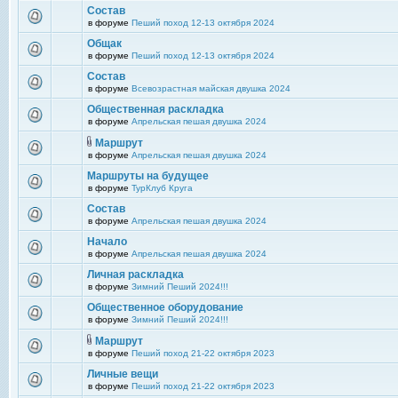
Состав
в форуме
Пеший поход 12-13 октября 2024
Общак
в форуме
Пеший поход 12-13 октября 2024
Состав
в форуме
Всевозрастная майская двушка 2024
Общественная раскладка
в форуме
Апрельская пешая двушка 2024
Маршрут
в форуме
Апрельская пешая двушка 2024
Маршруты на будущее
в форуме
ТурКлуб Круга
Состав
в форуме
Апрельская пешая двушка 2024
Начало
в форуме
Апрельская пешая двушка 2024
Личная раскладка
в форуме
Зимний Пеший 2024!!!
Общественное оборудование
в форуме
Зимний Пеший 2024!!!
Маршрут
в форуме
Пеший поход 21-22 октября 2023
Личные вещи
в форуме
Пеший поход 21-22 октября 2023