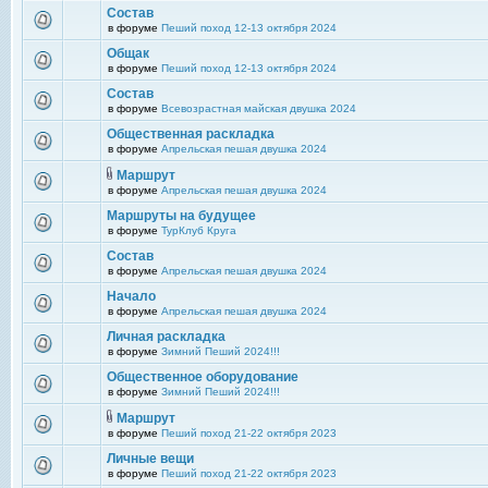
Состав
в форуме
Пеший поход 12-13 октября 2024
Общак
в форуме
Пеший поход 12-13 октября 2024
Состав
в форуме
Всевозрастная майская двушка 2024
Общественная раскладка
в форуме
Апрельская пешая двушка 2024
Маршрут
в форуме
Апрельская пешая двушка 2024
Маршруты на будущее
в форуме
ТурКлуб Круга
Состав
в форуме
Апрельская пешая двушка 2024
Начало
в форуме
Апрельская пешая двушка 2024
Личная раскладка
в форуме
Зимний Пеший 2024!!!
Общественное оборудование
в форуме
Зимний Пеший 2024!!!
Маршрут
в форуме
Пеший поход 21-22 октября 2023
Личные вещи
в форуме
Пеший поход 21-22 октября 2023