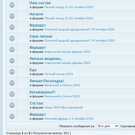
Наш состав
в форуме
Пеший поход 21-22 октября 2023
Начало
в форуме
Пеший поход 21-22 октября 2023
Маршрут
в форуме
Осенний водный двухдневный 7-8 октября 2023
Свое личное
в форуме
Осенний водный двухдневный 7-8 октября 2023
Маршрут
в форуме
Апрельская пешая двушка 2023
Личные вещички...
в форуме
Апрельская пешая двушка 2023
Еда
в форуме
Летний поход 2023
Личная Раскладка!
в форуме
Весенний р.Онега 2023
Катамараны!!!
в форуме
Весенний р.Онега 2023
Состав:
в форуме
Зима 2023 Многодневный
Маршрут
в форуме
Осенняя двушка 1-2 октября 2022
Показать сообщения за:
Сортирова
Страница
1
из
5
[ Результатов поиска: 201 ]