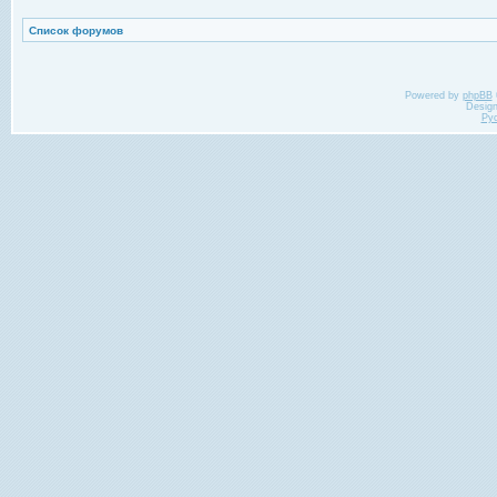
Список форумов
Powered by
phpBB
Desig
Ру