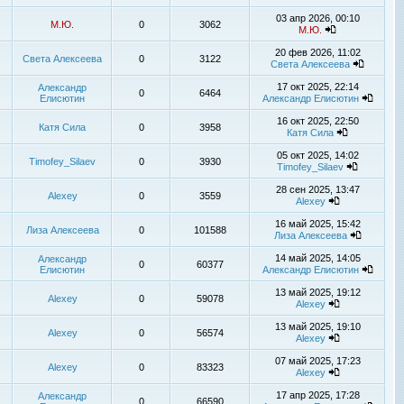
03 апр 2026, 00:10
М.Ю.
0
3062
М.Ю.
20 фев 2026, 11:02
Света Алексеева
0
3122
Света Алексеева
17 окт 2025, 22:14
Александр
0
6464
Елисютин
Александр Елисютин
16 окт 2025, 22:50
Катя Сила
0
3958
Катя Сила
05 окт 2025, 14:02
Timofey_Silaev
0
3930
Timofey_Silaev
28 сен 2025, 13:47
Alexey
0
3559
Alexey
16 май 2025, 15:42
Лиза Алексеева
0
101588
Лиза Алексеева
14 май 2025, 14:05
Александр
0
60377
Елисютин
Александр Елисютин
13 май 2025, 19:12
Alexey
0
59078
Alexey
13 май 2025, 19:10
Alexey
0
56574
Alexey
07 май 2025, 17:23
Alexey
0
83323
Alexey
17 апр 2025, 17:28
Александр
0
66590