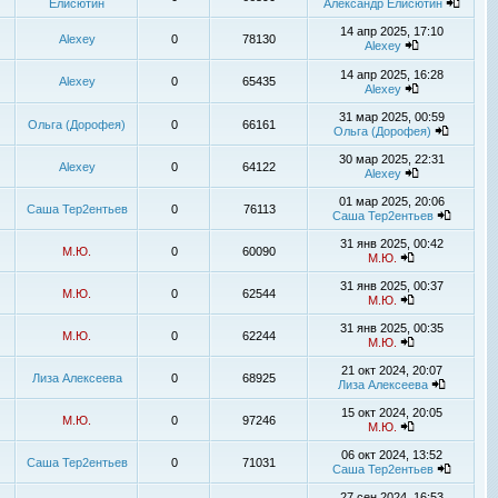
Елисютин
Александр Елисютин
14 апр 2025, 17:10
Alexey
0
78130
Alexey
14 апр 2025, 16:28
Alexey
0
65435
Alexey
31 мар 2025, 00:59
Ольга (Дорофея)
0
66161
Ольга (Дорофея)
30 мар 2025, 22:31
Alexey
0
64122
Alexey
01 мар 2025, 20:06
Саша Тер2ентьев
0
76113
Саша Тер2ентьев
31 янв 2025, 00:42
М.Ю.
0
60090
М.Ю.
31 янв 2025, 00:37
М.Ю.
0
62544
М.Ю.
31 янв 2025, 00:35
М.Ю.
0
62244
М.Ю.
21 окт 2024, 20:07
Лиза Алексеева
0
68925
Лиза Алексеева
15 окт 2024, 20:05
М.Ю.
0
97246
М.Ю.
06 окт 2024, 13:52
Саша Тер2ентьев
0
71031
Саша Тер2ентьев
27 сен 2024, 16:53