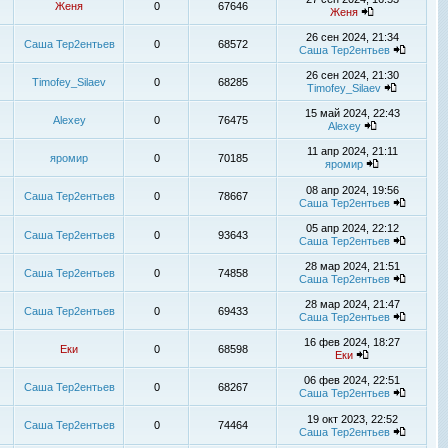
Женя
0
67646
Женя
26 сен 2024, 21:34
Саша Тер2ентьев
0
68572
Саша Тер2ентьев
26 сен 2024, 21:30
Timofey_Silaev
0
68285
Timofey_Silaev
15 май 2024, 22:43
Alexey
0
76475
Alexey
11 апр 2024, 21:11
яромир
0
70185
яромир
08 апр 2024, 19:56
Саша Тер2ентьев
0
78667
Саша Тер2ентьев
05 апр 2024, 22:12
Саша Тер2ентьев
0
93643
Саша Тер2ентьев
28 мар 2024, 21:51
Саша Тер2ентьев
0
74858
Саша Тер2ентьев
28 мар 2024, 21:47
Саша Тер2ентьев
0
69433
Саша Тер2ентьев
16 фев 2024, 18:27
Еки
0
68598
Еки
06 фев 2024, 22:51
Саша Тер2ентьев
0
68267
Саша Тер2ентьев
19 окт 2023, 22:52
Саша Тер2ентьев
0
74464
Саша Тер2ентьев