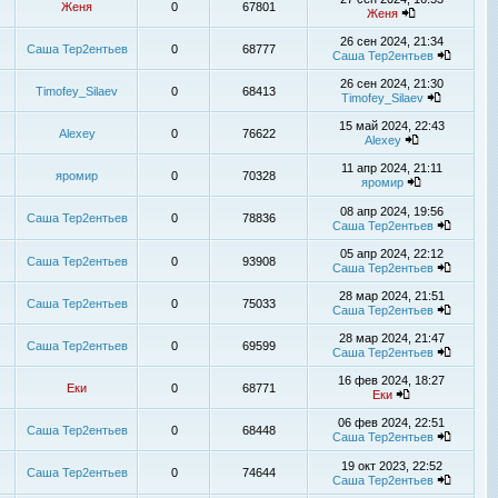
Женя
0
67801
Женя
26 сен 2024, 21:34
Саша Тер2ентьев
0
68777
Саша Тер2ентьев
26 сен 2024, 21:30
Timofey_Silaev
0
68413
Timofey_Silaev
15 май 2024, 22:43
Alexey
0
76622
Alexey
11 апр 2024, 21:11
яромир
0
70328
яромир
08 апр 2024, 19:56
Саша Тер2ентьев
0
78836
Саша Тер2ентьев
05 апр 2024, 22:12
Саша Тер2ентьев
0
93908
Саша Тер2ентьев
28 мар 2024, 21:51
Саша Тер2ентьев
0
75033
Саша Тер2ентьев
28 мар 2024, 21:47
Саша Тер2ентьев
0
69599
Саша Тер2ентьев
16 фев 2024, 18:27
Еки
0
68771
Еки
06 фев 2024, 22:51
Саша Тер2ентьев
0
68448
Саша Тер2ентьев
19 окт 2023, 22:52
Саша Тер2ентьев
0
74644
Саша Тер2ентьев