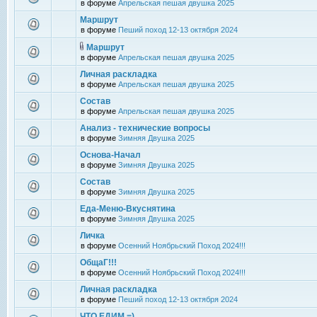
в форуме
Апрельская пешая двушка 2025
Маршрут
в форуме
Пеший поход 12-13 октября 2024
Маршрут
в форуме
Апрельская пешая двушка 2025
Личная раскладка
в форуме
Апрельская пешая двушка 2025
Состав
в форуме
Апрельская пешая двушка 2025
Анализ - технические вопросы
в форуме
Зимняя Двушка 2025
Основа-Начал
в форуме
Зимняя Двушка 2025
Состав
в форуме
Зимняя Двушка 2025
Еда-Меню-Вкуснятина
в форуме
Зимняя Двушка 2025
Личка
в форуме
Осенний Ноябрьский Поход 2024!!!
ОбщаГ!!!
в форуме
Осенний Ноябрьский Поход 2024!!!
Личная раскладка
в форуме
Пеший поход 12-13 октября 2024
ЧТО ЕДИМ =)