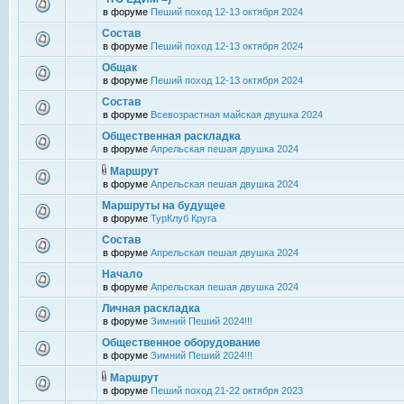
в форуме
Пеший поход 12-13 октября 2024
Состав
в форуме
Пеший поход 12-13 октября 2024
Общак
в форуме
Пеший поход 12-13 октября 2024
Состав
в форуме
Всевозрастная майская двушка 2024
Общественная раскладка
в форуме
Апрельская пешая двушка 2024
Маршрут
в форуме
Апрельская пешая двушка 2024
Маршруты на будущее
в форуме
ТурКлуб Круга
Состав
в форуме
Апрельская пешая двушка 2024
Начало
в форуме
Апрельская пешая двушка 2024
Личная раскладка
в форуме
Зимний Пеший 2024!!!
Общественное оборудование
в форуме
Зимний Пеший 2024!!!
Маршрут
в форуме
Пеший поход 21-22 октября 2023