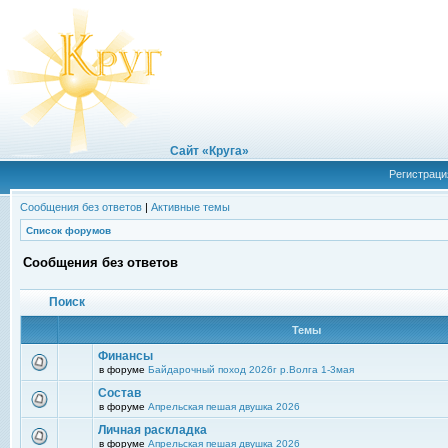
Сайт «Круга»
Регистраци
Сообщения без ответов
|
Активные темы
Список форумов
Сообщения без ответов
Поиск
Темы
Финансы
в форуме
Байдарочный поход 2026г р.Волга 1-3мая
Состав
в форуме
Апрельская пешая двушка 2026
Личная раскладка
в форуме
Апрельская пешая двушка 2026