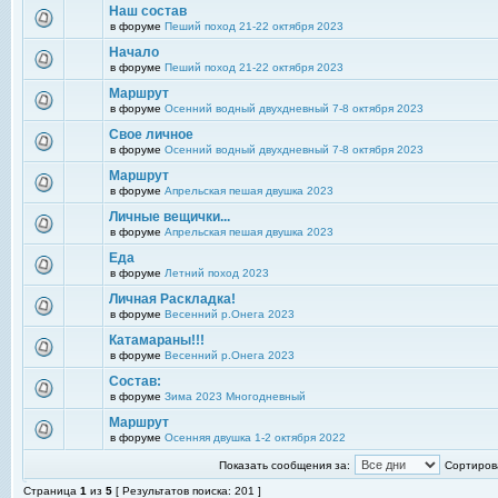
Наш состав
в форуме
Пеший поход 21-22 октября 2023
Начало
в форуме
Пеший поход 21-22 октября 2023
Маршрут
в форуме
Осенний водный двухдневный 7-8 октября 2023
Свое личное
в форуме
Осенний водный двухдневный 7-8 октября 2023
Маршрут
в форуме
Апрельская пешая двушка 2023
Личные вещички...
в форуме
Апрельская пешая двушка 2023
Еда
в форуме
Летний поход 2023
Личная Раскладка!
в форуме
Весенний р.Онега 2023
Катамараны!!!
в форуме
Весенний р.Онега 2023
Состав:
в форуме
Зима 2023 Многодневный
Маршрут
в форуме
Осенняя двушка 1-2 октября 2022
Показать сообщения за:
Сортирова
Страница
1
из
5
[ Результатов поиска: 201 ]