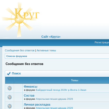
Сайт «Круга»
Регистраци
Сообщения без ответов
|
Активные темы
Список форумов
Сообщения без ответов
Поиск
Темы
Финансы
в форуме
Байдарочный поход 2026г р.Волга 1-3мая
Состав
в форуме
Апрельская пешая двушка 2026
Личная раскладка
в форуме
Апрельская пешая двушка 2026